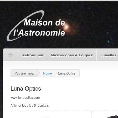
Astronomie
Microscopes & Loupes
Jumelles 
You are here:
Home
›
Luna Optics
Luna Optics
www.lunaoptics.com
Afficher tous les 5 résultats