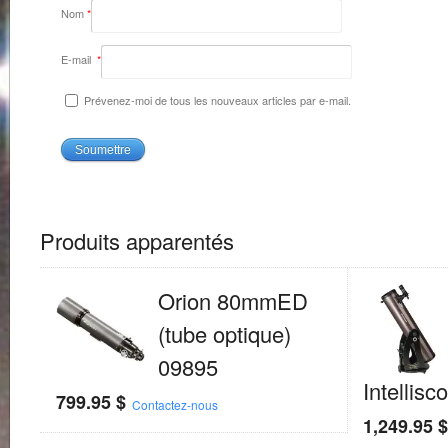
Nom
*
E-mail
*
Prévenez-moi de tous les nouveaux articles par e-mail.
Produits apparentés
Orion 80mmED
(tube optique)
09895
Intellis
799.95
$
Contactez-nous
1,249.95