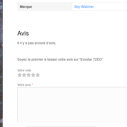
Marque
Sky-Watcher
Avis
Il n’y a pas encore d’avis.
Soyez le premier à laisser votre avis sur “Evostar 72ED”
Votre note
1
2
3
4
5
Votre avis
*