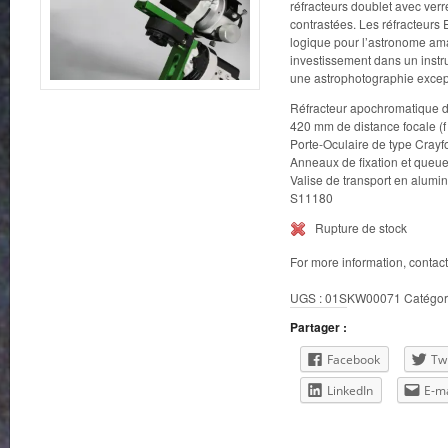
réfracteurs doublet avec verr
contrastées. Les réfracteurs 
logique pour l’astronome ama
investissement dans un instr
une astrophotographie excep
Réfracteur apochromatique d
420 mm de distance focale (f 
Porte-Oculaire de type Crayf
Anneaux de fixation et queu
Valise de transport en alumi
S11180
Rupture de stock
For more information, contac
UGS :
01SKW00071
Catégor
Partager :
Facebook
Twi
LinkedIn
E-ma