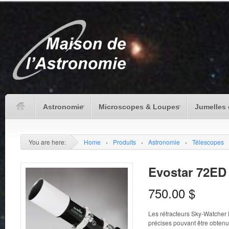
Astronomie
Microscopes & Loupes
Jumelles 
You are here:
Home
›
Produits
›
Astronomie
›
Télescopes
Evostar 72ED
750.00
$
Les réfracteurs Sky-Watcher 
précises pouvant être obtenu