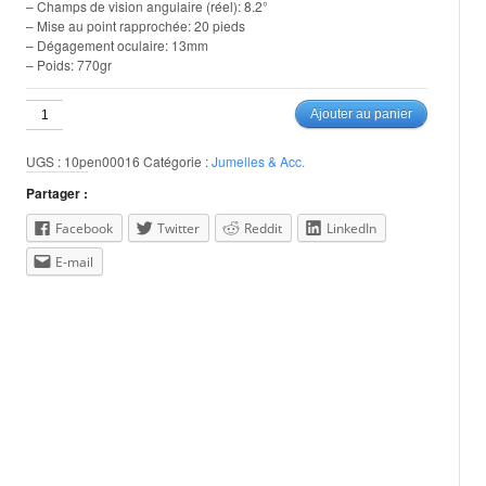
– Champs de vision angulaire (réel): 8.2°
– Mise au point rapprochée: 20 pieds
– Dégagement oculaire: 13mm
– Poids: 770gr
quantité
Ajouter au panier
de
Pentax
UGS :
10pen00016
Catégorie :
Jumelles & Acc.
8x40
Jupiter
Partager :
Facebook
Twitter
Reddit
LinkedIn
E-mail