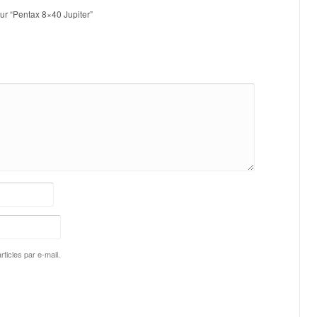
sur “Pentax 8×40 Jupiter”
ticles par e-mail.