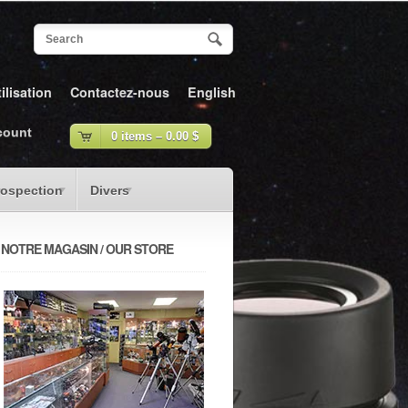
ilisation
Contactez-nous
English
count
0 items –
0.00
$
rospection
Divers
NOTRE MAGASIN / OUR STORE