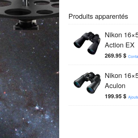
Produits apparentés
Nikon 16×
Action EX
269.95
$
Conta
Nikon 16×
Aculon
199.95
$
Ajout