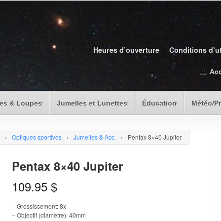
Heures d’ouverture
Conditions d’ut
Ac
es & Loupes
Jumelles et Lunettes
Éducation
Météo/P
›
Optiques sportives
›
Jumelles & Acc.
›
Pentax 8×40 Jupiter
Pentax 8×40 Jupiter
109.95
$
– Grossissement: 8x
– Objectif (diamètre): 40mm