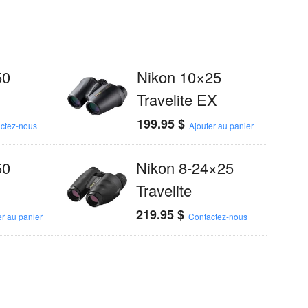
50
Nikon 10×25
Travelite EX
199.95
$
ctez-nous
Ajouter au panier
50
Nikon 8-24×25
Travelite
219.95
$
er au panier
Contactez-nous