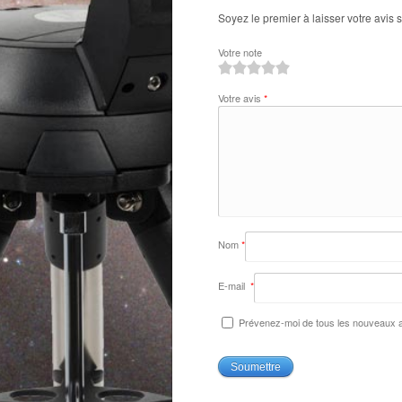
Soyez le premier à laisser votre avis 
Votre note
1
2
3
4
5
Votre avis
*
Nom
*
E-mail
*
Prévenez-moi de tous les nouveaux ar