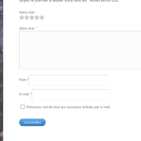
Votre note
1
2
3
4
5
Votre avis
*
Nom
*
E-mail
*
Prévenez-moi de tous les nouveaux articles par e-mail.