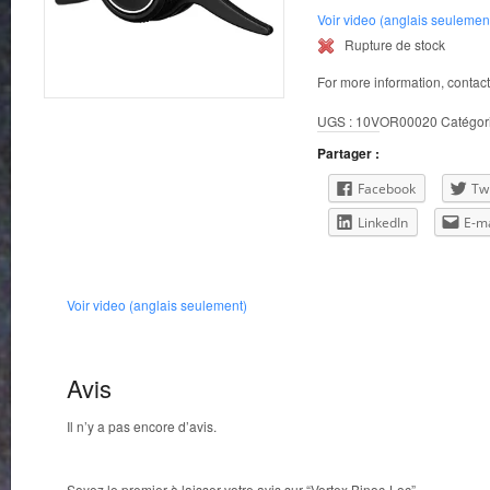
Voir video (anglais seulemen
Rupture de stock
For more information, contac
UGS :
10VOR00020
Catégor
Partager :
Facebook
Twi
LinkedIn
E-ma
Voir video (anglais seulement)
Avis
Il n’y a pas encore d’avis.
Soyez le premier à laisser votre avis sur “Vortex Binoc-Loc”