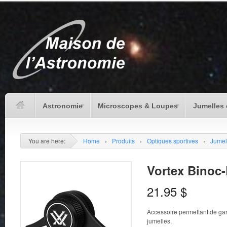
Astronomie
Microscopes & Loupes
Jumelles 
You are here:
Home
›
Produits
›
Optiques sportives
›
Jumel
Vortex Binoc
21.95
$
Accessoire permettant de gar
jumelles.