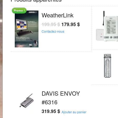
Promo !
WeatherLink
199.95
$
179.95
$
Contactez-nous
DAVIS ENVOY
#6316
319.95
$
Ajouter au panier