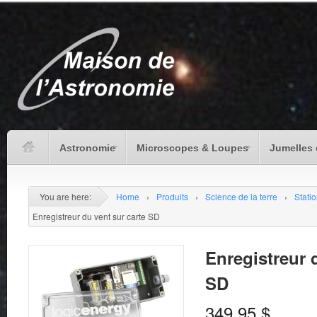
Astronomie
Microscopes & Loupes
Jumelles 
You are here:
Home
›
Produits
›
Science de la terre
›
Stati
Enregistreur du vent sur carte SD
Enregistreur 
SD
349.95
$