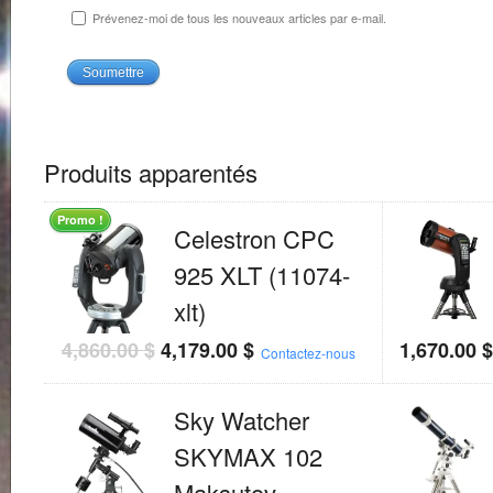
Prévenez-moi de tous les nouveaux articles par e-mail.
Produits apparentés
Promo !
Celestron CPC
925 XLT (11074-
xlt)
4,860.00
$
4,179.00
$
1,670.00
Contactez-nous
Sky Watcher
SKYMAX 102
Maksutov-