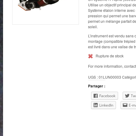
Utilise un objectif principal 
Système étalon interne avec
pression qui permet une ban
permet un mélange parfait de
soleil.
L’instrument est vendu sans 
montage (compatible trépied 
est livré dans une valise de 
Rupture de stock
For more information, contac
UGS :
01LUN00003
Catégori
Partager :
Facebook
Twi
LinkedIn
E-ma