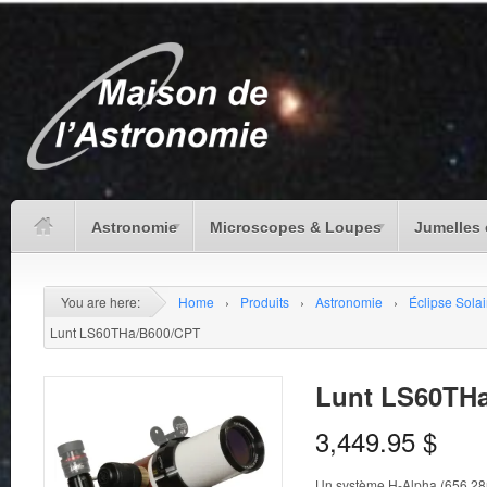
Astronomie
Microscopes & Loupes
Jumelles 
You are here:
Home
›
Produits
›
Astronomie
›
Éclipse Solai
Lunt LS60THa/B600/CPT
Lunt LS60TH
3,449.95
$
Un système H-Alpha (656.28n