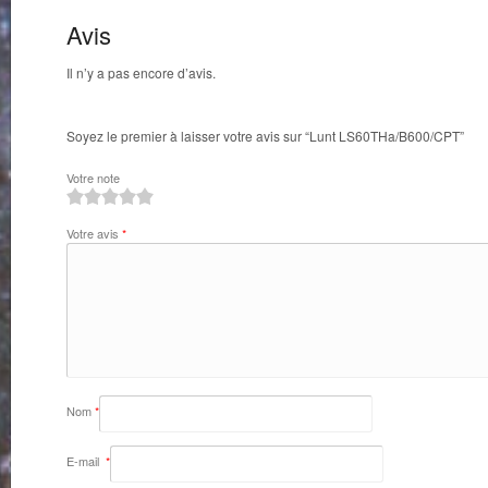
Avis
Il n’y a pas encore d’avis.
Soyez le premier à laisser votre avis sur “Lunt LS60THa/B600/CPT”
Votre note
1
2
3
4
5
Votre avis
*
Nom
*
E-mail
*