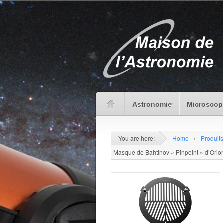
Astronomie
Microscop
You are here:
Home
›
Produits
Masque de Bahtinov « Pinpoint » d’Ori