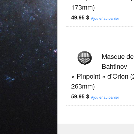
173mm)
49.95
$
Ajouter au panier
Masque de
Bahtinov
« Pinpoint » d’Orion (
263mm)
59.95
$
Ajouter au panier