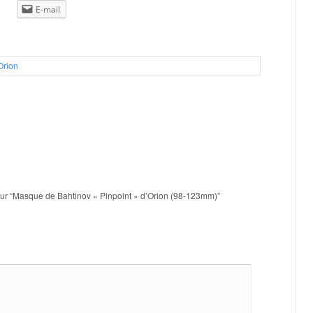
E-mail
123mm)
Orion
 sur “Masque de Bahtinov « Pinpoint » d’Orion (98-123mm)”