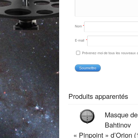
Nom
*
E-mail
*
Prévenez-moi de tous les nouveaux ar
Produits apparentés
Masque de
Bahtinov
« Pinpoint » d’Orion (