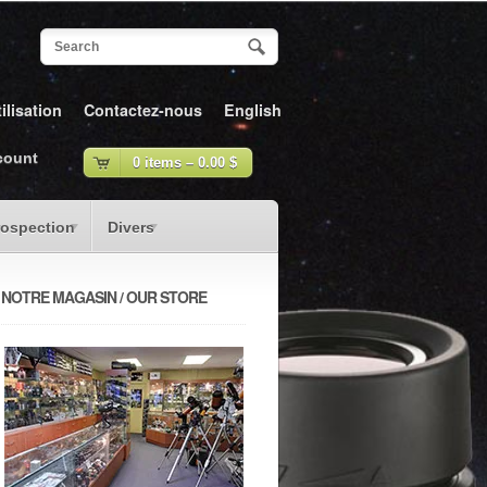
ilisation
Contactez-nous
English
count
0 items –
0.00
$
rospection
Divers
NOTRE MAGASIN / OUR STORE