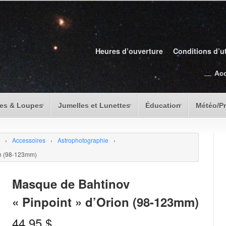
Heures d’ouverture
Conditions d’ut
Ac
es & Loupes
Jumelles et Lunettes
Éducation
Météo/P
›
Accessoires
›
Astrophotographie
›
on (98-123mm)
Masque de Bahtinov
« Pinpoint » d’Orion (98-123mm)
44.95
$