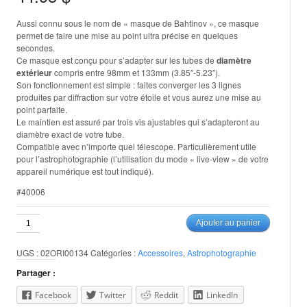
Aussi connu sous le nom de « masque de Bahtinov », ce masque
permet de faire une mise au point ultra précise en quelques
secondes.
Ce masque est conçu pour s’adapter sur les tubes de
diamètre
extérieur
compris entre 98mm et 133mm (3.85″-5.23″).
Son fonctionnement est simple : faites converger les 3 lignes
produites par diffraction sur votre étoile et vous aurez une mise au
point parfaite.
Le maintien est assuré par trois vis ajustables qui s’adapteront au
diamètre exact de votre tube.
Compatible avec n’importe quel télescope. Particulièrement utile
pour l’astrophotographie (l’utilisation du mode « live-view » de votre
appareil numérique est tout indiqué).
#40006
quantité
Ajouter au panier
de
Masque
UGS :
02ORI00134
Catégories :
Accessoires
,
Astrophotographie
de
Bahtinov
Partager :
"Pinpoint"
d'Orion
Facebook
Twitter
Reddit
LinkedIn
(98-