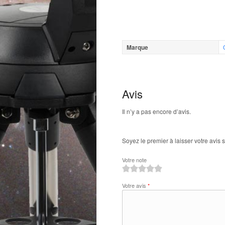
Marque
Avis
Il n’y a pas encore d’avis.
Soyez le premier à laisser votre avis
Votre note
1
2
3
4
5
Votre avis
*