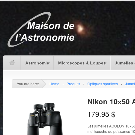
Astronomie
Microscopes & Loupes
Jumelles 
You are here:
Home
›
Produits
›
Optiques sportives
›
Jumel
Nikon 10×50 
179.95
$
Les jumelles ACULON 10×50 d
multicouche de puissance 10 