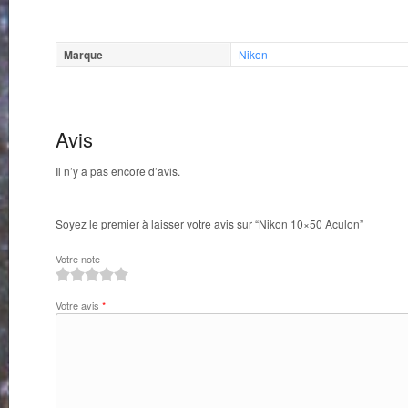
Marque
Nikon
Avis
Il n’y a pas encore d’avis.
Soyez le premier à laisser votre avis sur “Nikon 10×50 Aculon”
Votre note
1
2
3
4
5
Votre avis
*