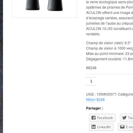
le verre écologique sans plo
systèmes de prismes de Porr
ACULON offrent une image de
d’éclairage variées, assurant 
jumelles de l’aube au crépus
ACULON 10×50 constituent un
rentable.
Champ de vision (réel): 6.5°
Champ de vision à 1000 verg
Mise au point minimale: 23 p
Dégagement oculaire: 11.8
#8248
quantité
de
Nikon
UGS :
10NIK00071
Catégori
10x50
Nikon 8248
Aculon
Partager :
Facebook
Twi
LinkedIn
E-ma