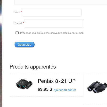
Nom
*
E-mail
*
Prévenez-moi de tous les nouveaux articles par e-mail.
Produits apparentés
Pentax 8×21 UP
69.95
$
Ajouter au panier