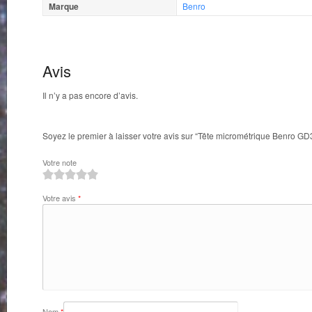
Marque
Benro
Avis
Il n’y a pas encore d’avis.
Soyez le premier à laisser votre avis sur “Tête micrométrique Benro G
Votre note
1
2
3
4
5
Votre avis
*
Nom
*