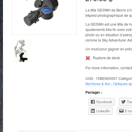
La tête GD3WH de Benro s’ins
trépied photographique de qu
La GD3WH est une tête de ha
ajustements très fin avec vot
photo ou en situation d’ast
comme la Sky Adventurer Ast
Un must pour gagner en préci
Rupture de stock
For more information, contac
UGS :
15BEN00001
Catégori
Montures & Acc.
,
Optiques sp
Partager :
Facebook
Twi
LinkedIn
E-ma