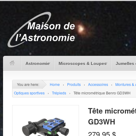
Astronomie
Microscopes & Loupes
Jumelles 
You are here:
Home
›
Produits
›
Accessoires
›
Montures & 
Optiques sportives
›
Trépieds
›
Tête micrométrique Benro GD3WH
Tête micromé
GD3WH
279.95
$